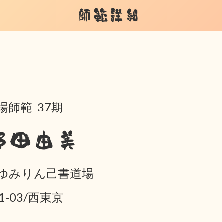
師範詳細
場師範 37期
野田由美
ゆみりん己書道場
01-03/西東京