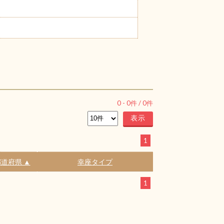
0
-
0
件 /
0
件
1
道府県 ▲
幸座タイプ
1