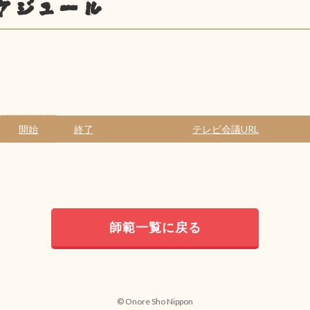
ケジュール
開始
終了
テレビ会議URL
師範一覧に戻る
© Onore Sho Nippon