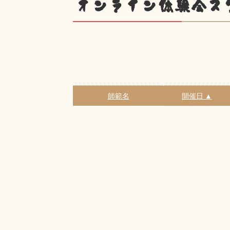
オンライン体験会ス
師範名
開催日 ▲