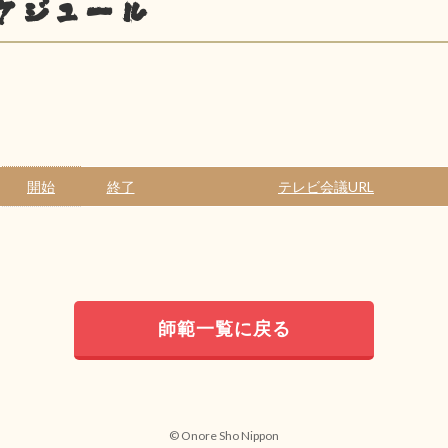
ケジュール
開始
終了
テレビ会議URL
師範一覧に戻る
© Onore Sho Nippon