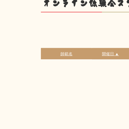
オンライン体験会ス
師範名
開催日 ▲