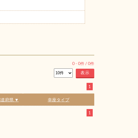
0
-
0
件 /
0
件
1
道府県 ▼
幸座タイプ
1