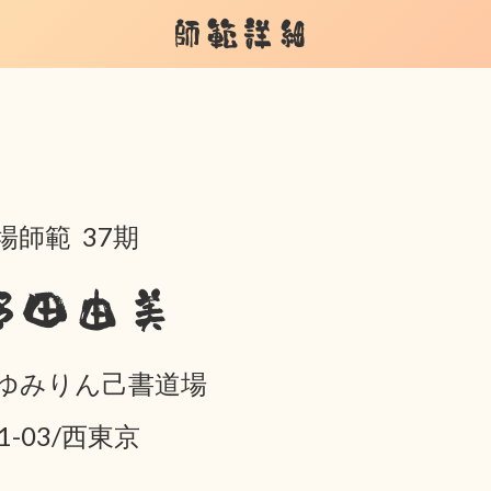
師範詳細
場師範 37期
野田由美
ゆみりん己書道場
01-03/西東京