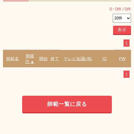
0
-
0
件 /
0
件
1
開催
師範名
開始
終了
テレビ会議URL
ID
PW
日 ▲
1
師範一覧に戻る