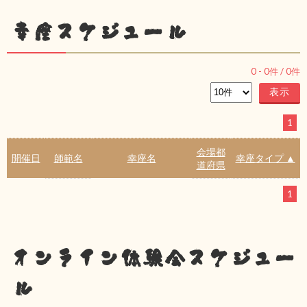
幸座スケジュール
0
-
0
件 /
0
件
1
会場都
開催日
師範名
幸座名
幸座タイプ ▲
道府県
1
オンライン体験会スケジュー
ル