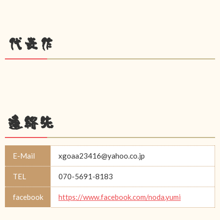
代表作
連絡先
E-Mail
xgoaa23416@yahoo.co.jp
TEL
070-5691-8183
facebook
https://www.facebook.com/noda.yumi