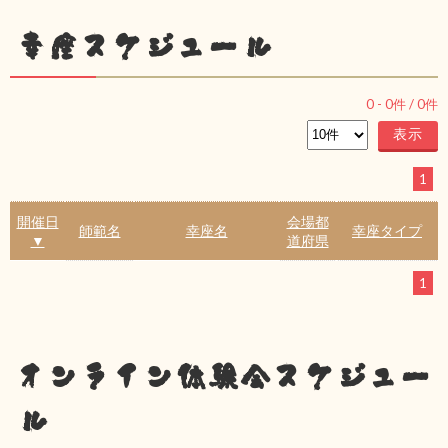
幸座スケジュール
0
-
0
件 /
0
件
1
開催日
会場都
師範名
幸座名
幸座タイプ
▼
道府県
1
オンライン体験会スケジュー
ル