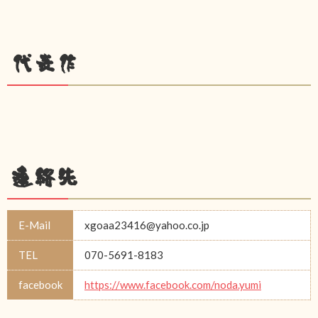
代表作
連絡先
E-Mail
xgoaa23416@yahoo.co.jp
TEL
070-5691-8183
facebook
https://www.facebook.com/noda.yumi