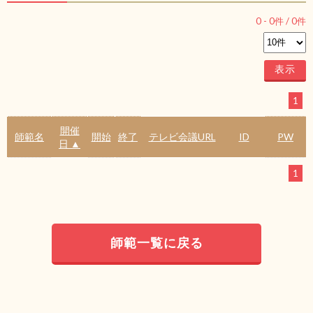
0
-
0
件 /
0
件
1
開催
師範名
開始
終了
テレビ会議URL
ID
PW
日 ▲
1
師範一覧に戻る