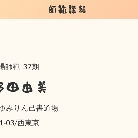
師範詳細
場師範 37期
野田由美
ゆみりん己書道場
01-03/西東京