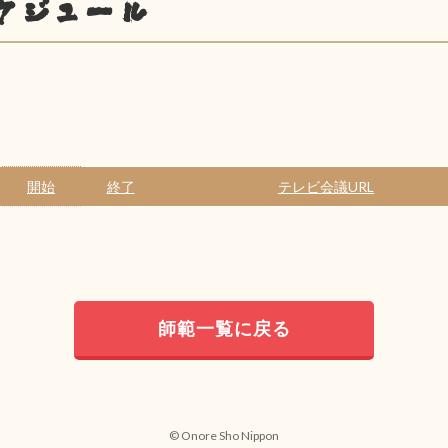
ケジュール
開始
終了
テレビ会議URL
師範一覧に戻る
© Onore Sho Nippon