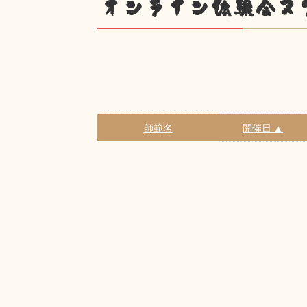
オンライン体験会ス
師範名
開催日 ▲