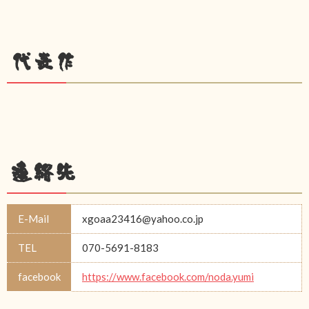
代表作
連絡先
E-Mail
xgoaa23416@yahoo.co.jp
TEL
070-5691-8183
facebook
https://www.facebook.com/noda.yumi