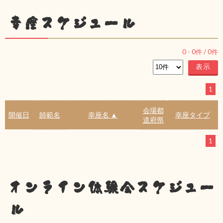
幸座スケジュール
0
-
0
件 /
0
件
1
会場都
開催日
師範名
幸座名 ▲
幸座タイプ
道府県
1
オンライン体験会スケジュー
ル