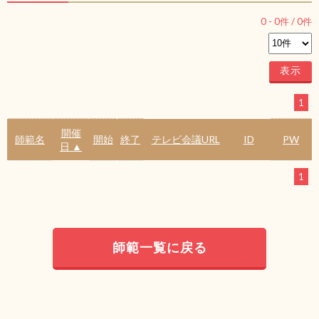
0
-
0
件 /
0
件
1
開催
師範名
開始
終了
テレビ会議URL
ID
PW
日 ▲
1
師範一覧に戻る