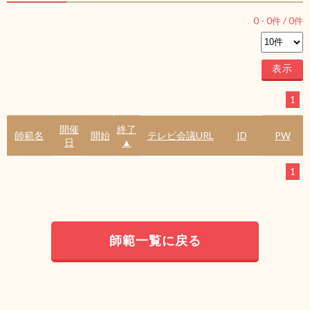
0
-
0
件 /
0
件
1
開催
終了
師範名
開始
テレビ会議URL
ID
PW
日
▲
1
師範一覧に戻る