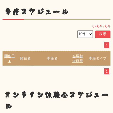
幸座スケジュール
0
-
0
件 /
0
件
1
開催日
会場都
師範名
幸座名
幸座タイプ
▲
道府県
1
オンライン体験会スケジュー
ル