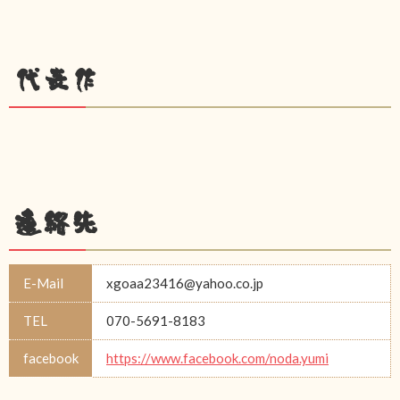
代表作
連絡先
E-Mail
xgoaa23416@yahoo.co.jp
TEL
070-5691-8183
facebook
https://www.facebook.com/noda.yumi