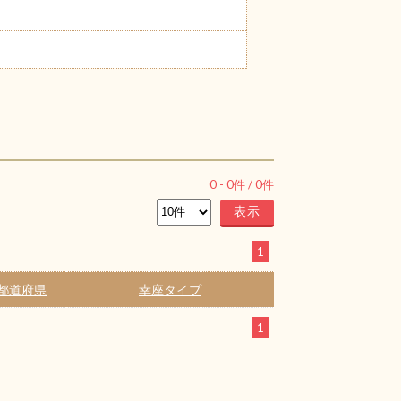
0
-
0
件 /
0
件
1
都道府県
幸座タイプ
1