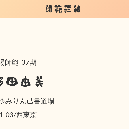
師範詳細
場師範 37期
野田由美
ゆみりん己書道場
01-03/西東京