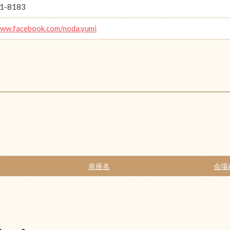
1-8183
www.facebook.com/noda.yumi
幸座名
会場