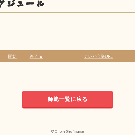
ケジュール
開始
終了 ▲
テレビ会議URL
師範一覧に戻る
© Onore Sho Nippon