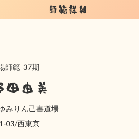
師範詳細
場師範 37期
野田由美
ゆみりん己書道場
01-03/西東京