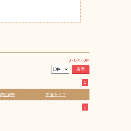
0
-
0
件 /
0
件
1
都道府県
幸座タイプ
1