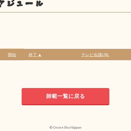
ケジュール
開始
終了 ▲
テレビ会議URL
師範一覧に戻る
© Onore Sho Nippon