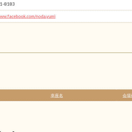
1-8183
www.facebook.com/noda.yumi
幸座名
会場