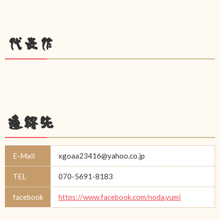
代表作
連絡先
E-Mail
xgoaa23416@yahoo.co.jp
TEL
070-5691-8183
facebook
https://www.facebook.com/noda.yumi