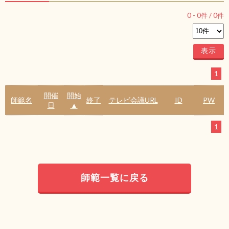
0
-
0
件 /
0
件
1
開催
開始
師範名
終了
テレビ会議URL
ID
PW
日
▲
1
師範一覧に戻る