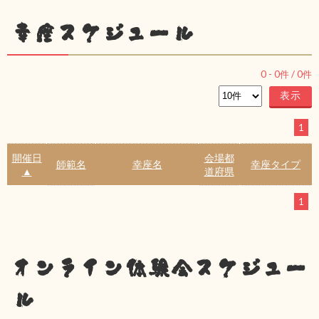
幸座スケジュール
0
-
0
件 /
0
件
1
開催日
会場都
師範名
幸座名
幸座タイプ
▲
道府県
1
オンライン体験会スケジュー
ル