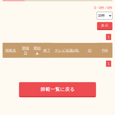
0
-
0
件 /
0
件
1
開催
開始
師範名
終了
テレビ会議URL
ID
PW
日
▲
1
師範一覧に戻る