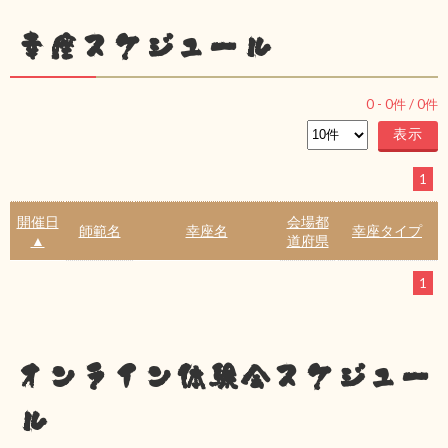
幸座スケジュール
0
-
0
件 /
0
件
1
開催日
会場都
師範名
幸座名
幸座タイプ
▲
道府県
1
オンライン体験会スケジュー
ル