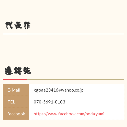
代表作
連絡先
E-Mail
xgoaa23416@yahoo.co.jp
TEL
070-5691-8183
facebook
https://www.facebook.com/noda.yumi