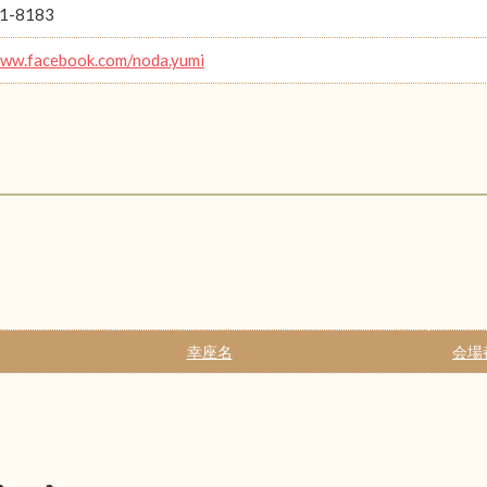
1-8183
www.facebook.com/noda.yumi
幸座名
会場