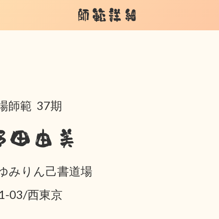
師範詳細
場師範 37期
野田由美
ゆみりん己書道場
01-03/西東京