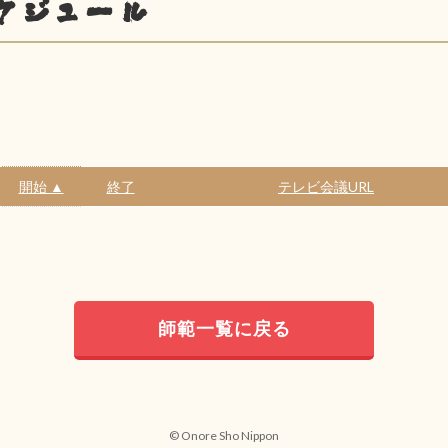
ケジュール
開始 ▲
終了
テレビ会議URL
師範一覧に戻る
© Onore Sho Nippon