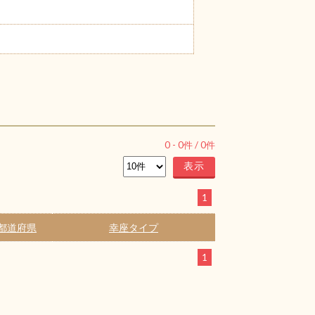
0
-
0
件 /
0
件
1
都道府県
幸座タイプ
1