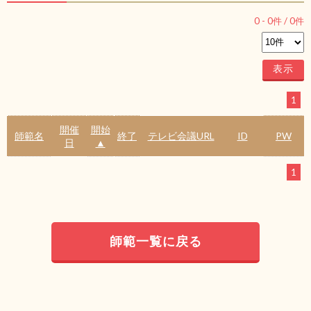
0
-
0
件 /
0
件
1
開催
開始
師範名
終了
テレビ会議URL
ID
PW
日
▲
1
師範一覧に戻る