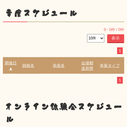
幸座スケジュール
0
-
0
件 /
0
件
1
開催日
会場都
師範名
幸座名
幸座タイプ
▲
道府県
1
オンライン体験会スケジュー
ル