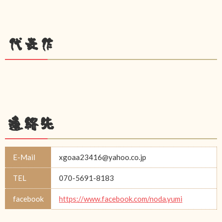
代表作
連絡先
E-Mail
xgoaa23416@yahoo.co.jp
TEL
070-5691-8183
facebook
https://www.facebook.com/noda.yumi