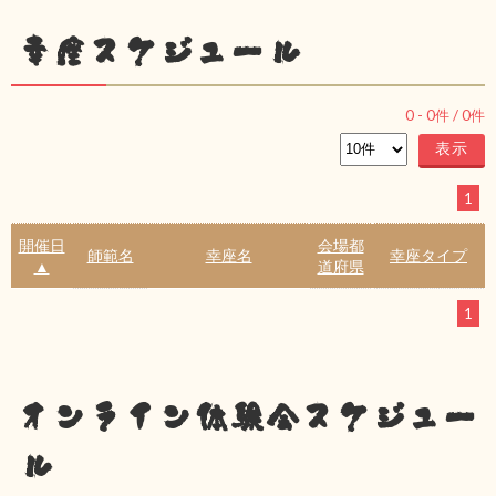
幸座スケジュール
0
-
0
件 /
0
件
1
開催日
会場都
師範名
幸座名
幸座タイプ
▲
道府県
1
オンライン体験会スケジュー
ル