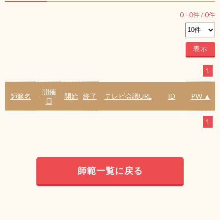
0
-
0
件 /
0
件
1
開催
師範名
開始
終了
テレビ会議URL
ID
PW ▲
日
1
師範一覧に戻る