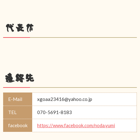
代表作
連絡先
E-Mail
xgoaa23416@yahoo.co.jp
TEL
070-5691-8183
facebook
https://www.facebook.com/noda.yumi