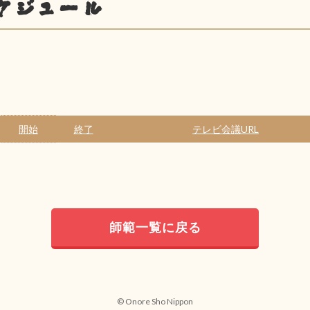
ケジュール
開始
終了
テレビ会議URL
師範一覧に戻る
© Onore Sho Nippon