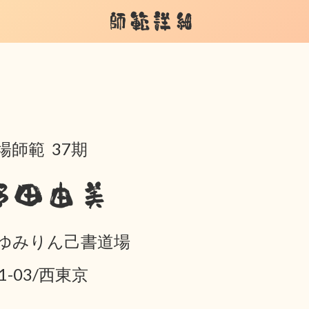
師範詳細
場師範 37期
野田由美
ゆみりん己書道場
01-03/西東京