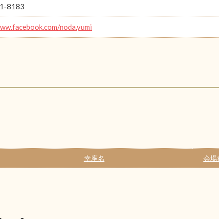
1-8183
www.facebook.com/noda.yumi
幸座名
会場