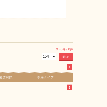
0
-
0
件 /
0
件
1
都道府県
幸座タイプ
1