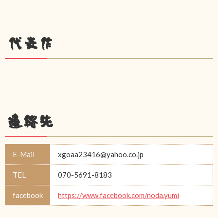
代表作
連絡先
E-Mail
xgoaa23416@yahoo.co.jp
TEL
070-5691-8183
facebook
https://www.facebook.com/noda.yumi