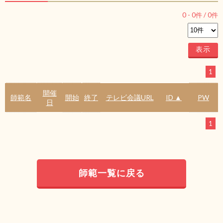
0
-
0
件 /
0
件
1
開催
師範名
開始
終了
テレビ会議URL
ID ▲
PW
日
1
師範一覧に戻る