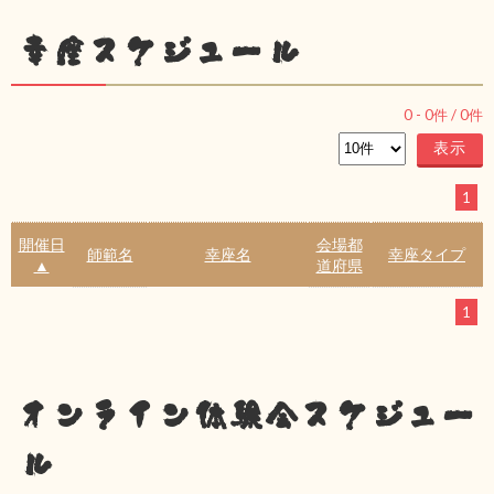
幸座スケジュール
0
-
0
件 /
0
件
1
開催日
会場都
師範名
幸座名
幸座タイプ
▲
道府県
1
オンライン体験会スケジュー
ル