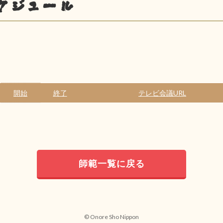
ケジュール
開始
終了
テレビ会議URL
師範一覧に戻る
© Onore Sho Nippon