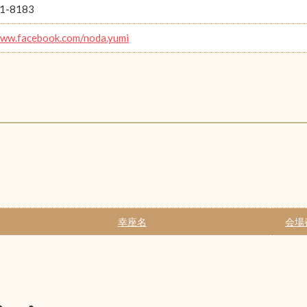
1-8183
www.facebook.com/noda.yumi
幸座名
会場