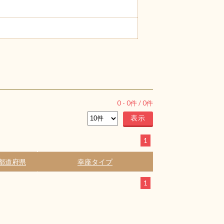
0
-
0
件 /
0
件
1
都道府県
幸座タイプ
1