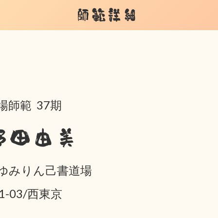
師範詳細
場師範 37期
野田由美
ゆみりん己書道場
01-03/西東京