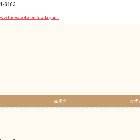
1-8183
www.facebook.com/noda.yumi
幸座名
会場