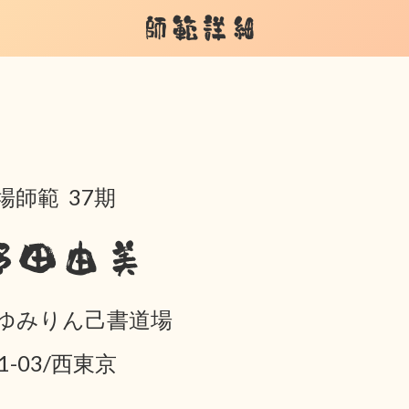
師範詳細
場師範 37期
野田由美
ゆみりん己書道場
01-03/西東京