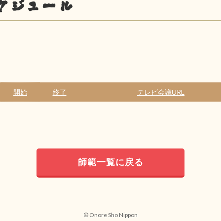
ケジュール
開始
終了
テレビ会議URL
師範一覧に戻る
© Onore Sho Nippon