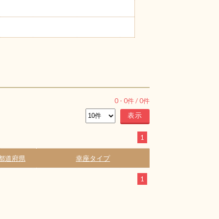
0
-
0
件 /
0
件
1
都道府県
幸座タイプ
1