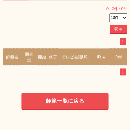
0
-
0
件 /
0
件
1
開催
師範名
開始
終了
テレビ会議URL
ID ▲
PW
日
1
師範一覧に戻る