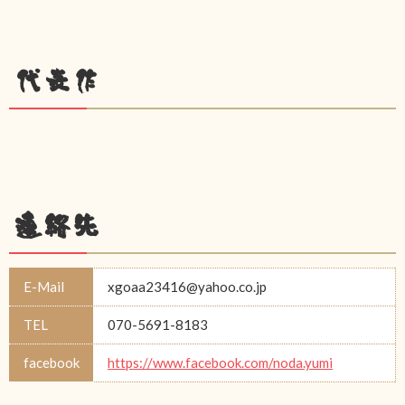
代表作
連絡先
E-Mail
xgoaa23416@yahoo.co.jp
TEL
070-5691-8183
facebook
https://www.facebook.com/noda.yumi