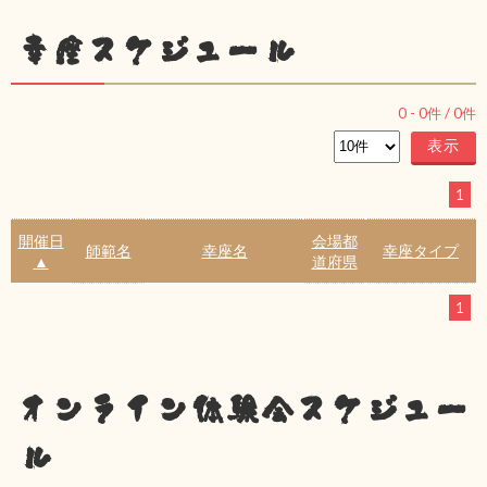
幸座スケジュール
0
-
0
件 /
0
件
1
開催日
会場都
師範名
幸座名
幸座タイプ
▲
道府県
1
オンライン体験会スケジュー
ル