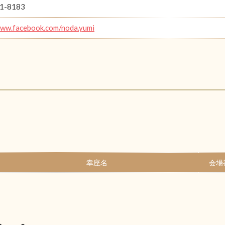
1-8183
www.facebook.com/noda.yumi
幸座名
会場