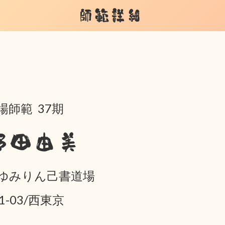
師範詳細
場師範 37期
野田由美
ゆみりん己書道場
01-03/西東京