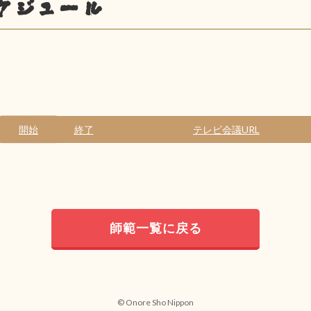
ケジュール
開始
終了
テレビ会議URL
師範一覧に戻る
© Onore Sho Nippon