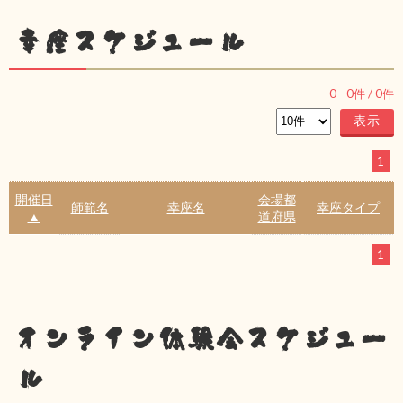
幸座スケジュール
0
-
0
件 /
0
件
1
開催日
会場都
師範名
幸座名
幸座タイプ
▲
道府県
1
オンライン体験会スケジュー
ル