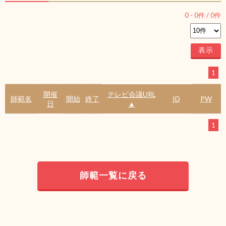
0
-
0
件 /
0
件
1
開催
テレビ会議URL
師範名
開始
終了
ID
PW
日
▲
1
師範一覧に戻る