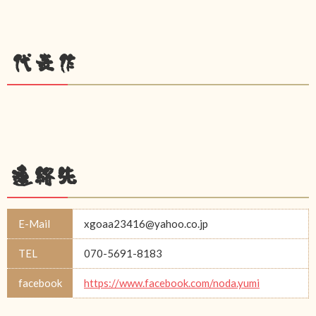
代表作
連絡先
E-Mail
xgoaa23416@yahoo.co.jp
TEL
070-5691-8183
facebook
https://www.facebook.com/noda.yumi