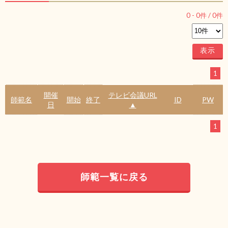
0
-
0
件 /
0
件
1
開催
テレビ会議URL
師範名
開始
終了
ID
PW
日
▲
1
師範一覧に戻る