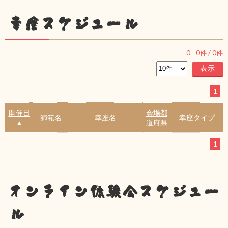
幸座スケジュール
0
-
0
件 /
0
件
1
開催日
会場都
師範名
幸座名
幸座タイプ
▲
道府県
1
オンライン体験会スケジュー
ル