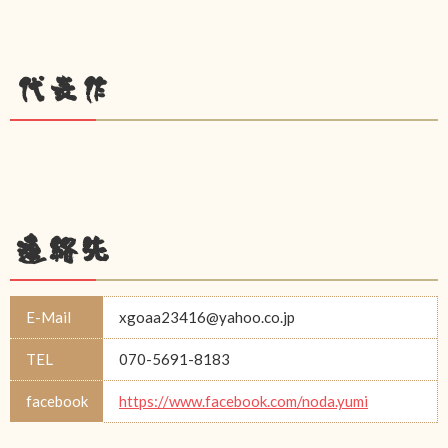
代表作
連絡先
E-Mail
xgoaa23416@yahoo.co.jp
TEL
070-5691-8183
facebook
https://www.facebook.com/noda.yumi