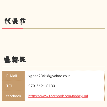
代表作
連絡先
E-Mail
xgoaa23416@yahoo.co.jp
TEL
070-5691-8183
facebook
https://www.facebook.com/noda.yumi