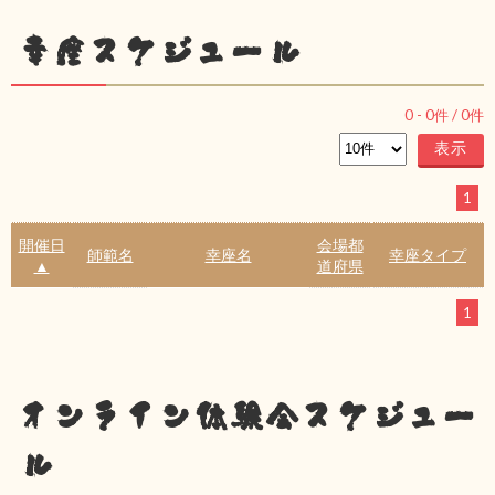
幸座スケジュール
0
-
0
件 /
0
件
1
開催日
会場都
師範名
幸座名
幸座タイプ
▲
道府県
1
オンライン体験会スケジュー
ル