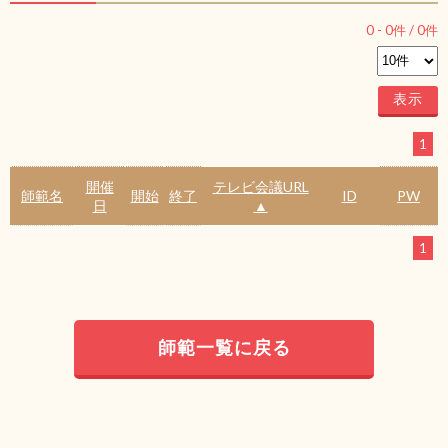
0
-
0
件 /
0
件
1
開催
テレビ会議URL
師範名
開始
終了
ID
PW
日
▲
1
師範一覧に戻る