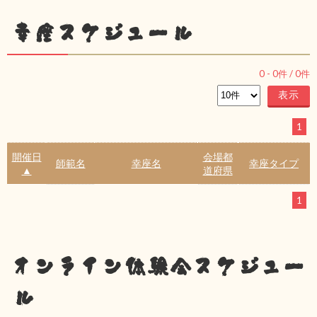
幸座スケジュール
0
-
0
件 /
0
件
1
開催日
会場都
師範名
幸座名
幸座タイプ
▲
道府県
1
オンライン体験会スケジュー
ル