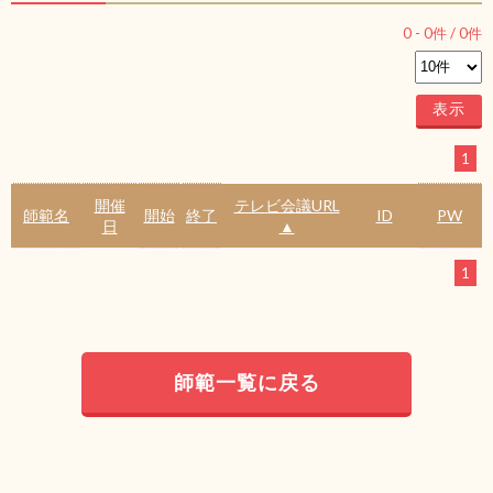
0
-
0
件 /
0
件
1
開催
テレビ会議URL
師範名
開始
終了
ID
PW
日
▲
1
師範一覧に戻る