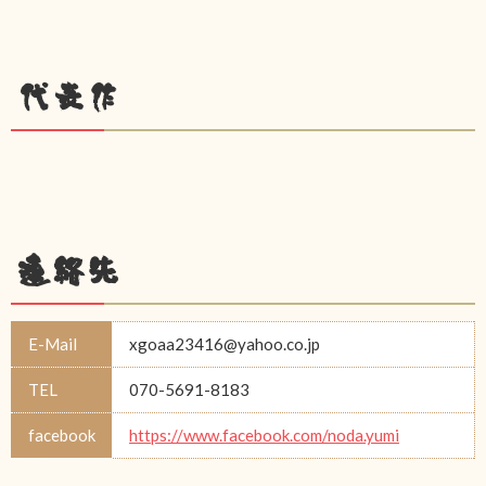
代表作
連絡先
E-Mail
xgoaa23416@yahoo.co.jp
TEL
070-5691-8183
facebook
https://www.facebook.com/noda.yumi