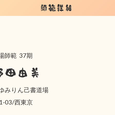
師範詳細
場師範 37期
野田由美
ゆみりん己書道場
01-03/西東京