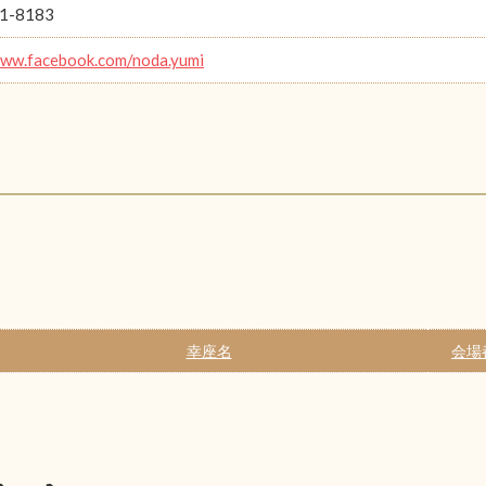
1-8183
www.facebook.com/noda.yumi
幸座名
会場