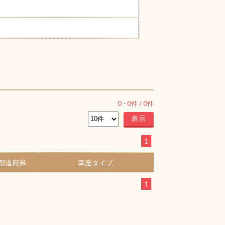
0
-
0
件 /
0
件
1
都道府県
幸座タイプ
1