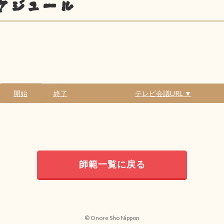
ケジュール
開始
終了
テレビ会議URL ▼
師範一覧に戻る
© Onore Sho Nippon