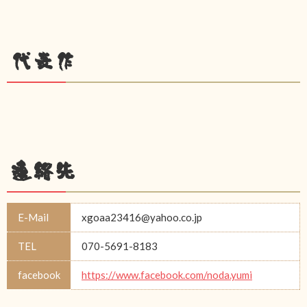
代表作
連絡先
E-Mail
xgoaa23416@yahoo.co.jp
TEL
070-5691-8183
facebook
https://www.facebook.com/noda.yumi