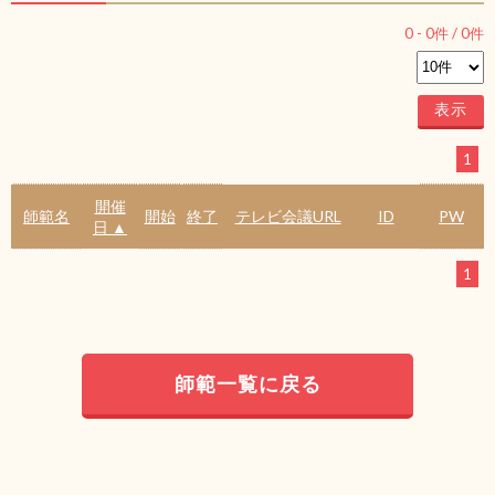
0
-
0
件 /
0
件
1
開催
師範名
開始
終了
テレビ会議URL
ID
PW
日 ▲
1
師範一覧に戻る