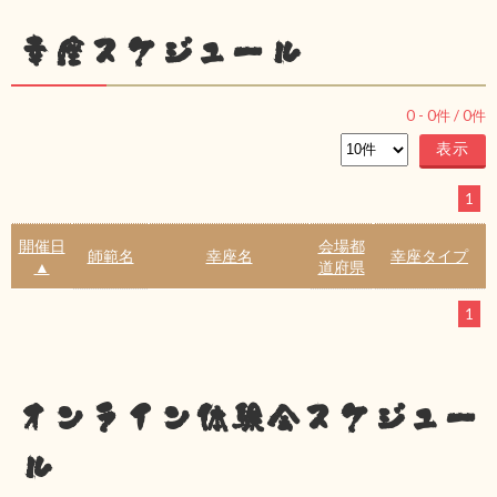
幸座スケジュール
0
-
0
件 /
0
件
1
開催日
会場都
師範名
幸座名
幸座タイプ
▲
道府県
1
オンライン体験会スケジュー
ル