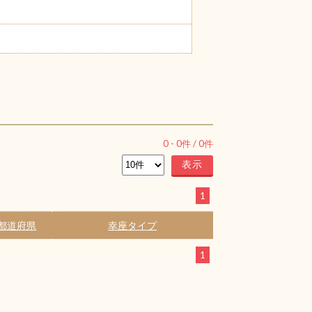
0
-
0
件 /
0
件
1
都道府県
幸座タイプ
1