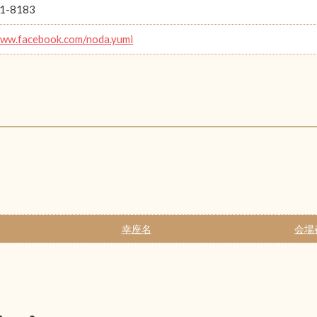
1-8183
www.facebook.com/noda.yumi
幸座名
会場