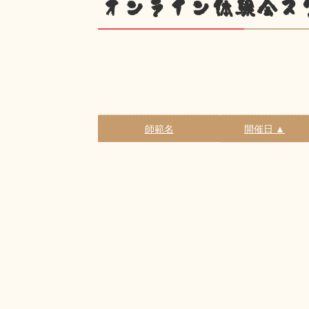
オンライン体験会ス
師範名
開催日 ▲