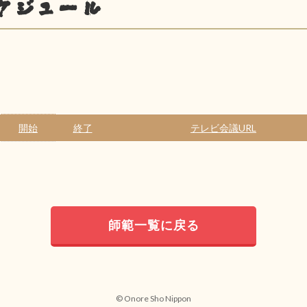
ケジュール
開始
終了
テレビ会議URL
師範一覧に戻る
© Onore Sho Nippon