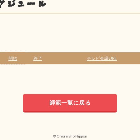
ケジュール
開始
終了
テレビ会議URL
師範一覧に戻る
© Onore Sho Nippon