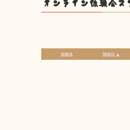
オンライン体験会ス
師範名
開催日 ▲