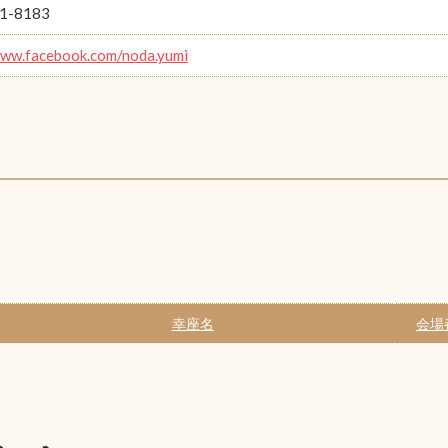
1-8183
www.facebook.com/noda.yumi
幸座名
会場