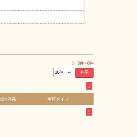
0
-
0
件 /
0
件
1
都道府県
幸座タイプ
1