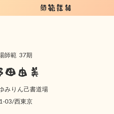
師範詳細
場師範 37期
野田由美
ゆみりん己書道場
01-03/西東京