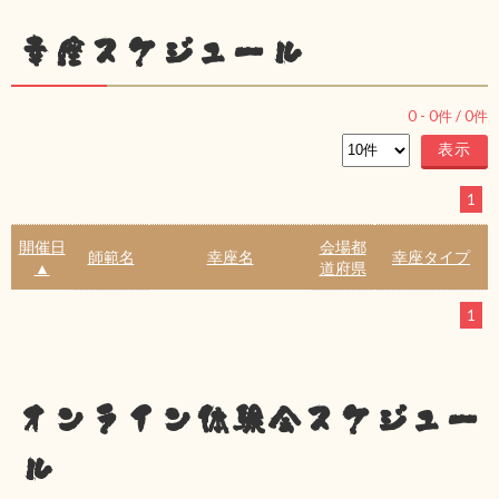
幸座スケジュール
0
-
0
件 /
0
件
1
開催日
会場都
師範名
幸座名
幸座タイプ
▲
道府県
1
オンライン体験会スケジュー
ル