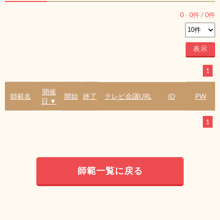
0
-
0
件 /
0
件
1
開催
師範名
開始
終了
テレビ会議URL
ID
PW
日 ▼
1
師範一覧に戻る