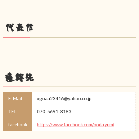
代表作
連絡先
E-Mail
xgoaa23416@yahoo.co.jp
TEL
070-5691-8183
facebook
https://www.facebook.com/noda.yumi