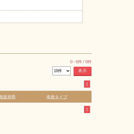
0
-
0
件 /
0
件
1
都道府県
幸座タイプ
1