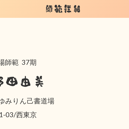
師範詳細
場師範 37期
野田由美
ゆみりん己書道場
01-03/西東京