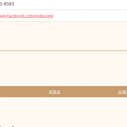
1-8183
www.facebook.com/noda.yumi
幸座名
会場