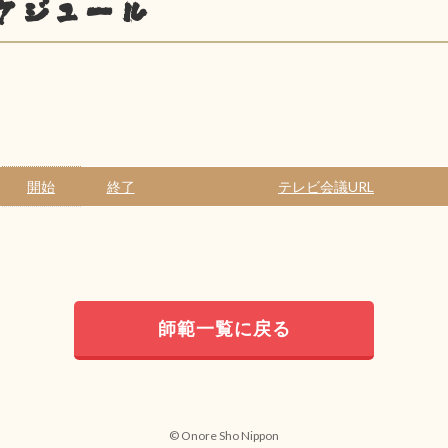
ケジュール
開始
終了
テレビ会議URL
師範一覧に戻る
© Onore Sho Nippon