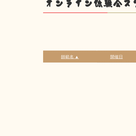
オンライン体験会ス
師範名 ▲
開催日