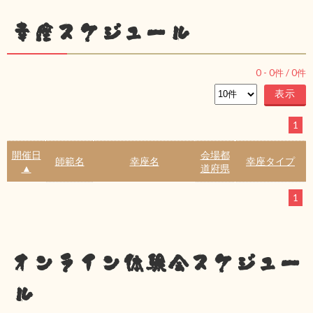
幸座スケジュール
0
-
0
件 /
0
件
1
開催日
会場都
師範名
幸座名
幸座タイプ
▲
道府県
1
オンライン体験会スケジュー
ル