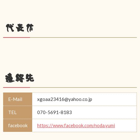
代表作
連絡先
E-Mail
xgoaa23416@yahoo.co.jp
TEL
070-5691-8183
facebook
https://www.facebook.com/noda.yumi