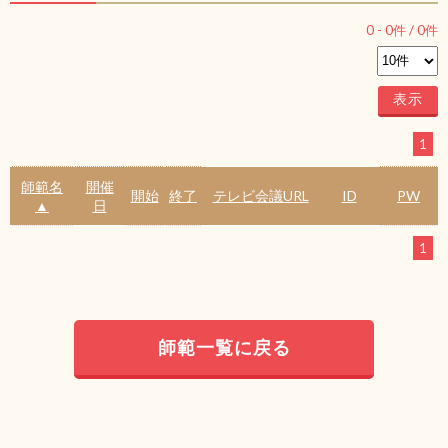
0
-
0
件 /
0
件
1
師範名
開催
開始
終了
テレビ会議URL
ID
PW
▲
日
1
師範一覧に戻る