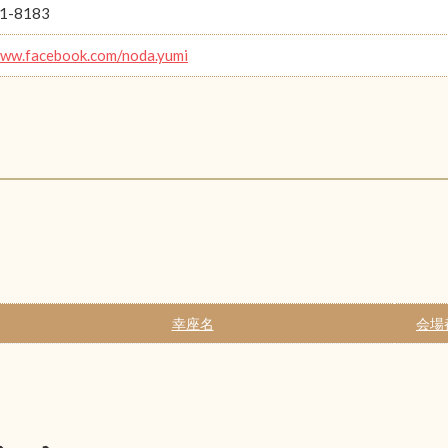
1-8183
www.facebook.com/noda.yumi
幸座名
会場