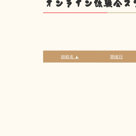
オンライン体験会ス
師範名 ▲
開催日