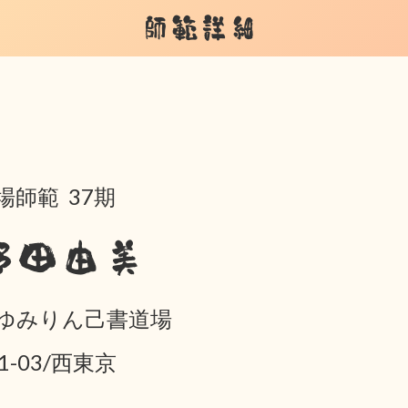
師範詳細
場師範 37期
野田由美
ゆみりん己書道場
01-03/西東京