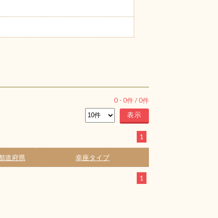
0
-
0
件 /
0
件
1
都道府県
幸座タイプ
1