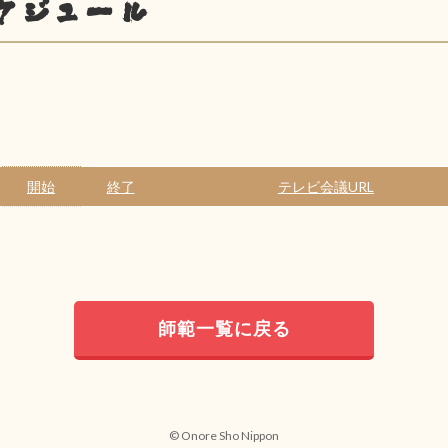
ケジュール
開始
終了
テレビ会議URL
師範一覧に戻る
© Onore Sho Nippon