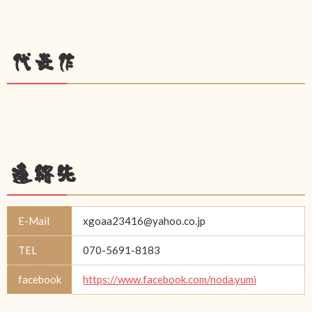
代表作
連絡先
E-Mail
xgoaa23416@yahoo.co.jp
TEL
070-5691-8183
facebook
https://www.facebook.com/noda.yumi