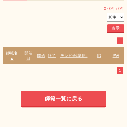
0
-
0
件 /
0
件
1
師範名
開催
開始
終了
テレビ会議URL
ID
PW
▲
日
1
師範一覧に戻る