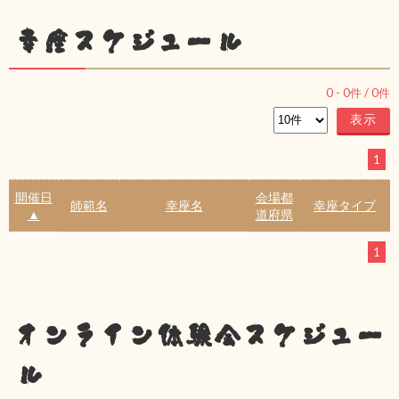
幸座スケジュール
0
-
0
件 /
0
件
1
開催日
会場都
師範名
幸座名
幸座タイプ
▲
道府県
1
オンライン体験会スケジュー
ル