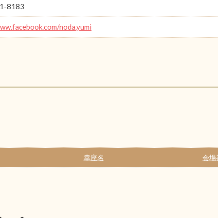
1-8183
www.facebook.com/noda.yumi
幸座名
会場