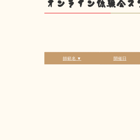
オンライン体験会ス
師範名 ▼
開催日