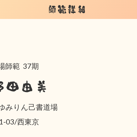
師範詳細
場師範 37期
野田由美
ゆみりん己書道場
01-03/西東京