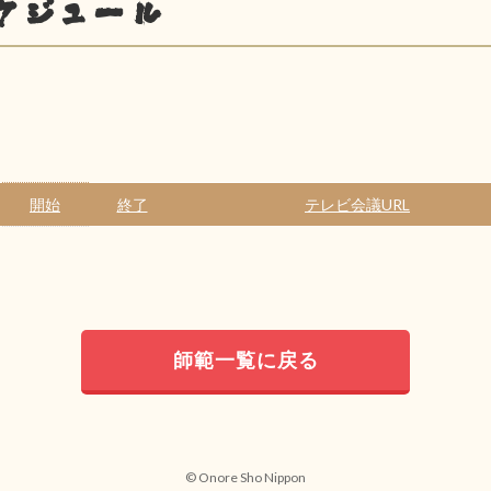
ケジュール
開始
終了
テレビ会議URL
師範一覧に戻る
© Onore Sho Nippon