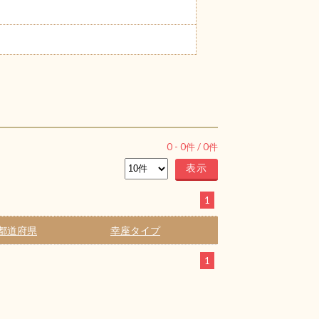
0
-
0
件 /
0
件
1
都道府県
幸座タイプ
1