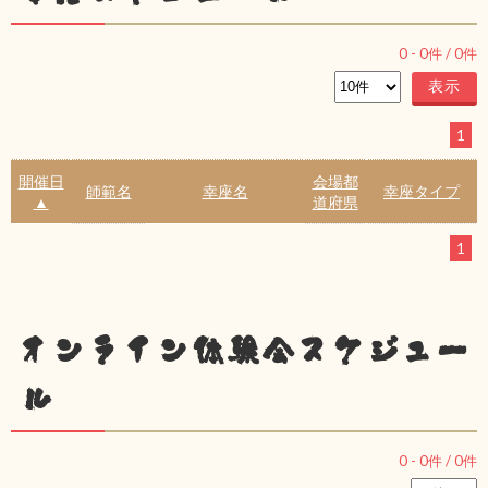
0
-
0
件 /
0
件
1
開催日
会場都
師範名
幸座名
幸座タイプ
▲
道府県
1
オンライン体験会スケジュー
ル
0
-
0
件 /
0
件