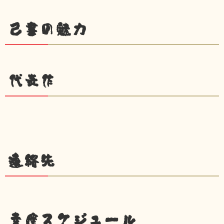
己書の魅力
代表作
連絡先
幸座スケジュール