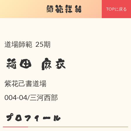
師範詳細
TOPに戻る
道場師範 25期
稲田 麻衣
紫花己書道場
004-04/三河西部
プロフィール