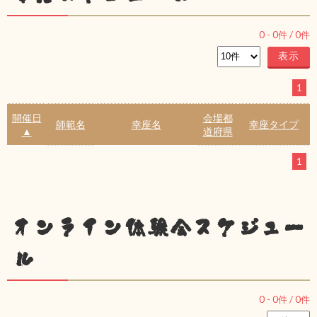
0
-
0
件 /
0
件
1
開催日
会場都
師範名
幸座名
幸座タイプ
▲
道府県
1
オンライン体験会スケジュー
ル
0
-
0
件 /
0
件