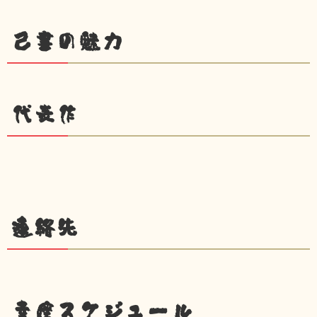
己書の魅力
代表作
連絡先
幸座スケジュール