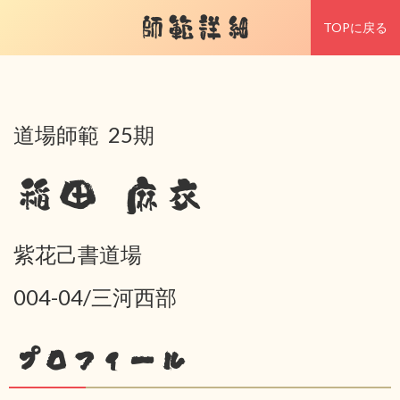
師範詳細
TOPに戻る
道場師範 25期
稲田 麻衣
紫花己書道場
004-04/三河西部
プロフィール