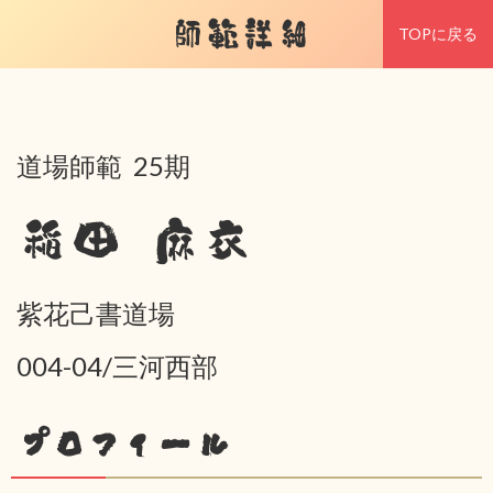
師範詳細
TOPに戻る
道場師範 25期
稲田 麻衣
紫花己書道場
004-04/三河西部
プロフィール