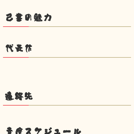
己書の魅力
代表作
連絡先
幸座スケジュール