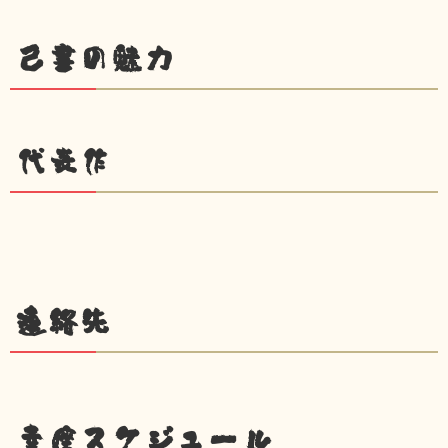
己書の魅力
代表作
連絡先
幸座スケジュール