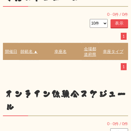
0
-
0
件 /
0
件
1
会場都
開催日
師範名 ▲
幸座名
幸座タイプ
道府県
1
オンライン体験会スケジュー
ル
0
-
0
件 /
0
件