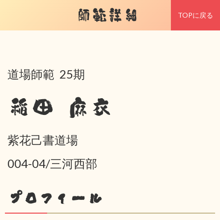
師範詳細
TOPに戻る
道場師範 25期
稲田 麻衣
紫花己書道場
004-04/三河西部
プロフィール