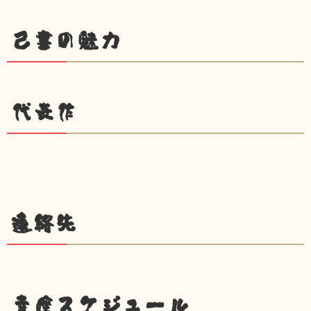
己書の魅力
代表作
連絡先
幸座スケジュール