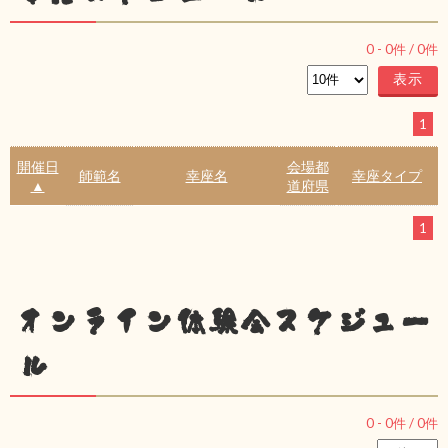
0
-
0
件 /
0
件
1
開催日
会場都
師範名
幸座名
幸座タイプ
▲
道府県
1
オンライン体験会スケジュー
ル
0
-
0
件 /
0
件