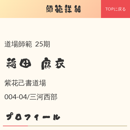
師範詳細
TOPに戻る
道場師範 25期
稲田 麻衣
紫花己書道場
004-04/三河西部
プロフィール