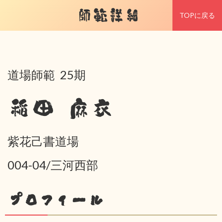
師範詳細
TOPに戻る
道場師範 25期
稲田 麻衣
紫花己書道場
004-04/三河西部
プロフィール