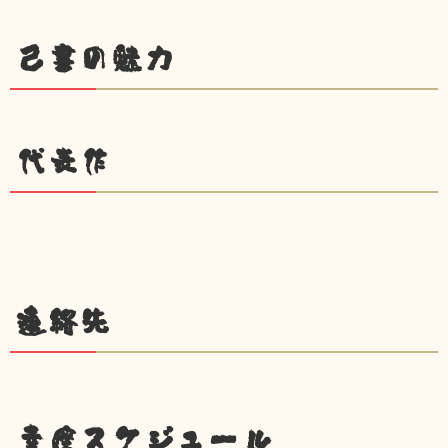
己書の魅力
代表作
連絡先
幸座スケジュール