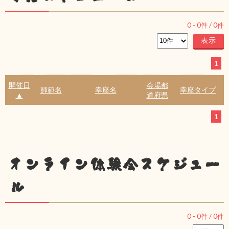
0
-
0
件 /
0
件
1
開催日
会場都
師範名
幸座名
幸座タイプ
▲
道府県
1
オンライン体験会スケジュー
ル
0
-
0
件 /
0
件