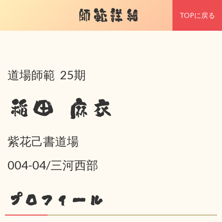
師範詳細
TOPに戻る
道場師範 25期
稲田 麻衣
紫花己書道場
004-04/三河西部
プロフィール