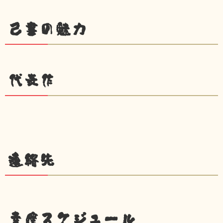
己書の魅力
代表作
連絡先
幸座スケジュール