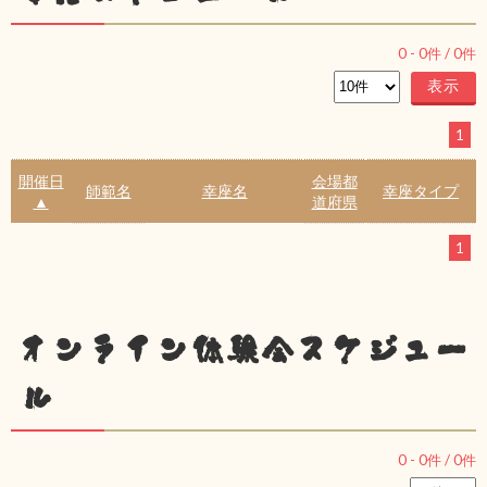
0
-
0
件 /
0
件
1
開催日
会場都
師範名
幸座名
幸座タイプ
▲
道府県
1
オンライン体験会スケジュー
ル
0
-
0
件 /
0
件