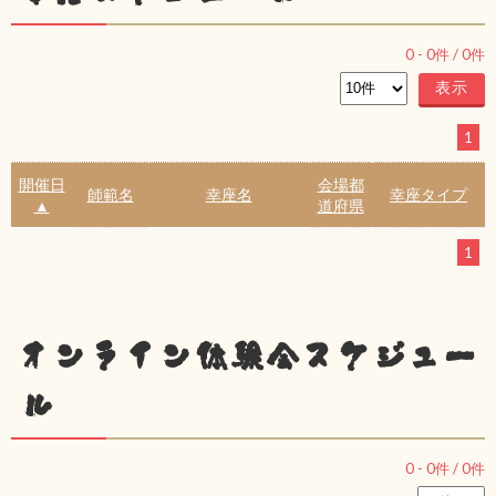
0
-
0
件 /
0
件
1
開催日
会場都
師範名
幸座名
幸座タイプ
▲
道府県
1
オンライン体験会スケジュー
ル
0
-
0
件 /
0
件