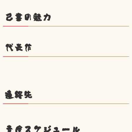
己書の魅力
代表作
連絡先
幸座スケジュール