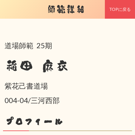
師範詳細
TOPに戻る
道場師範 25期
稲田 麻衣
紫花己書道場
004-04/三河西部
プロフィール