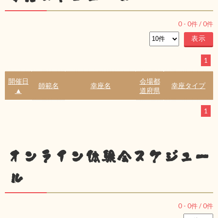
0
-
0
件 /
0
件
1
開催日
会場都
師範名
幸座名
幸座タイプ
▲
道府県
1
オンライン体験会スケジュー
ル
0
-
0
件 /
0
件