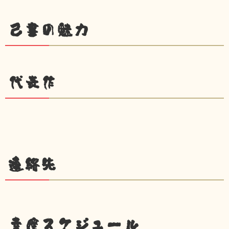
己書の魅力
代表作
連絡先
幸座スケジュール