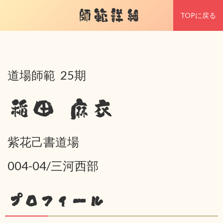
師範詳細
TOPに戻る
道場師範 25期
稲田 麻衣
紫花己書道場
004-04/三河西部
プロフィール