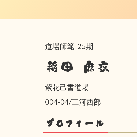
道場師範 25期
稲田 麻衣
紫花己書道場
004-04/三河西部
プロフィール