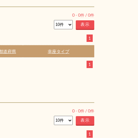
0
-
0
件 /
0
件
1
都道府県
幸座タイプ
1
0
-
0
件 /
0
件
1