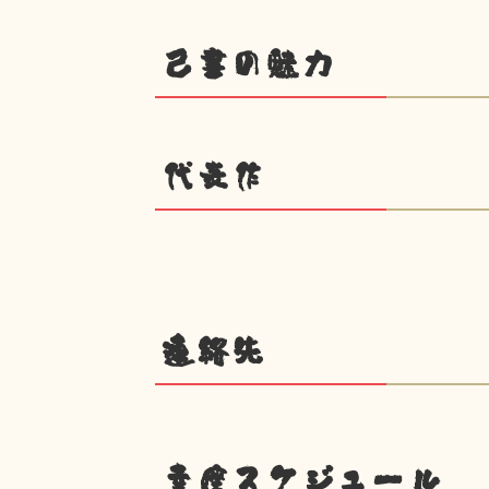
己書の魅力
代表作
連絡先
幸座スケジュール