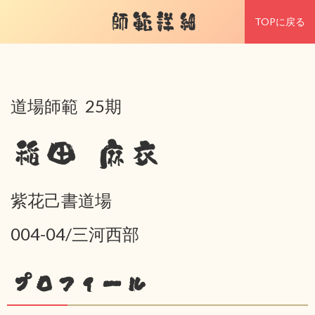
師範詳細
TOPに戻る
道場師範 25期
稲田 麻衣
紫花己書道場
004-04/三河西部
プロフィール