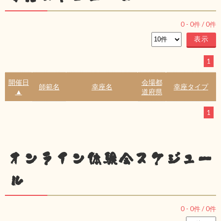
0
-
0
件 /
0
件
1
開催日
会場都
師範名
幸座名
幸座タイプ
▲
道府県
1
オンライン体験会スケジュー
ル
0
-
0
件 /
0
件