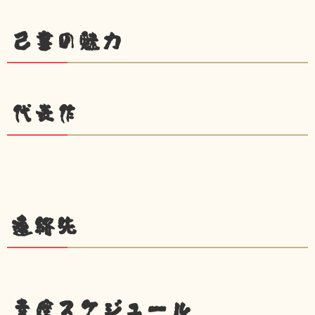
己書の魅力
代表作
連絡先
幸座スケジュール