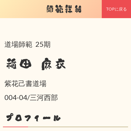
師範詳細
TOPに戻る
道場師範 25期
稲田 麻衣
紫花己書道場
004-04/三河西部
プロフィール