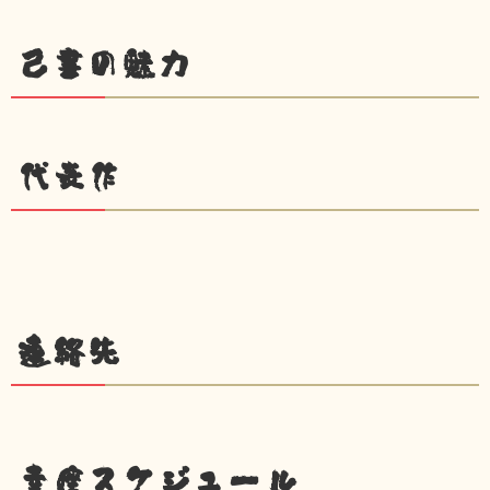
己書の魅力
代表作
連絡先
幸座スケジュール