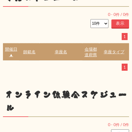
0
-
0
件 /
0
件
1
開催日
会場都
師範名
幸座名
幸座タイプ
▲
道府県
1
オンライン体験会スケジュー
ル
0
-
0
件 /
0
件