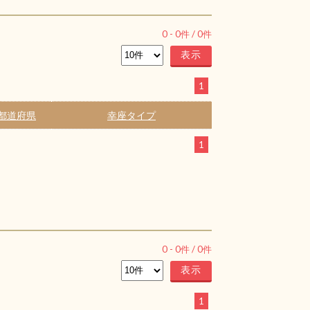
0
-
0
件 /
0
件
1
都道府県
幸座タイプ
1
0
-
0
件 /
0
件
1