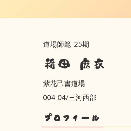
道場師範 25期
稲田 麻衣
紫花己書道場
004-04/三河西部
プロフィール