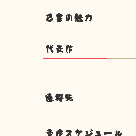
己書の魅力
代表作
連絡先
幸座スケジュール