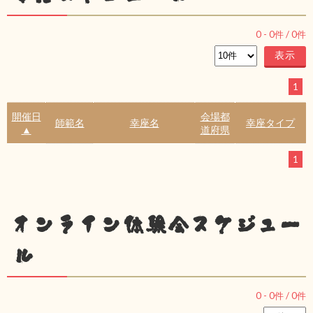
0
-
0
件 /
0
件
1
開催日
会場都
師範名
幸座名
幸座タイプ
▲
道府県
1
オンライン体験会スケジュー
ル
0
-
0
件 /
0
件