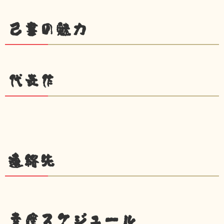
己書の魅力
代表作
連絡先
幸座スケジュール