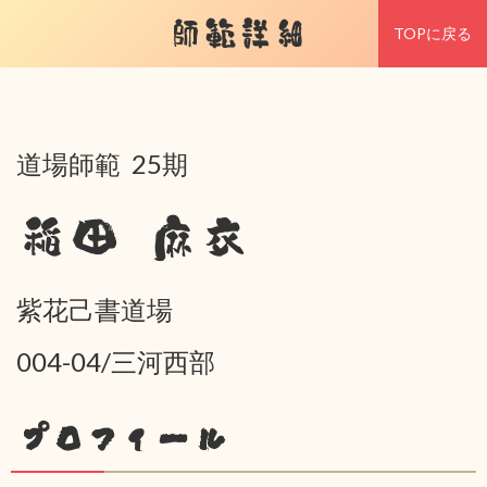
師範詳細
TOPに戻る
道場師範 25期
稲田 麻衣
紫花己書道場
004-04/三河西部
プロフィール