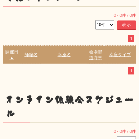
0
-
0
件 /
0
件
1
開催日
会場都
師範名
幸座名
幸座タイプ
▲
道府県
1
オンライン体験会スケジュー
ル
0
-
0
件 /
0
件