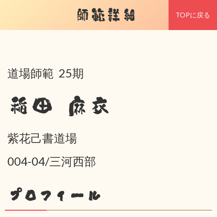
師範詳細
TOPに戻る
道場師範 25期
稲田 麻衣
紫花己書道場
004-04/三河西部
プロフィール