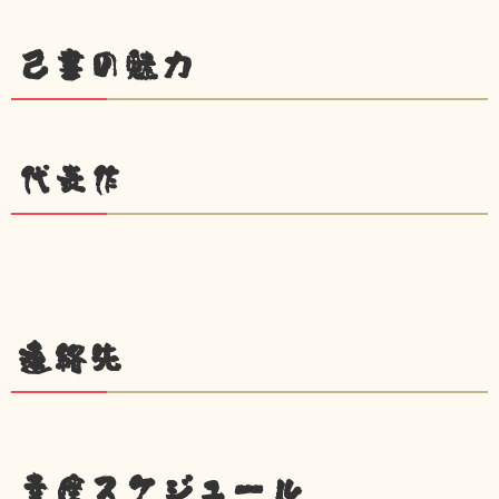
己書の魅力
代表作
連絡先
幸座スケジュール