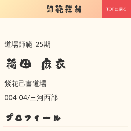
師範詳細
TOPに戻る
道場師範 25期
稲田 麻衣
紫花己書道場
004-04/三河西部
プロフィール