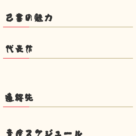
己書の魅力
代表作
連絡先
幸座スケジュール