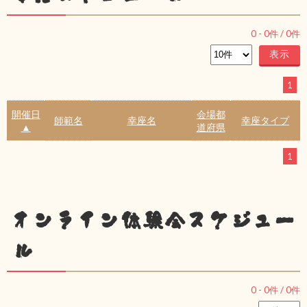
0
-
0
件 /
0
件
1
開催日
会場都
師範名
幸座名
幸座タイプ
▲
道府県
1
オンライン体験会スケジュー
ル
0
-
0
件 /
0
件